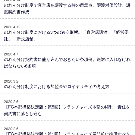
のれん分け制度で直営店を譲渡する時の留意点。譲渡対価設計、譲
渡契約書作成
2020.4.12
のれん分け制度における3つの独立形態。「直営店譲渡」「経営委
託」「新規店舗」
2020.4.7
のれん分け契約書に盛り込んでおきたい条項例。絶対に入れなけれ
ばならない8条項
2020.3.2
のれん分け制度における加盟金やロイヤリティの考え方
2020.2.6
【FC本部構築決定版：第5回】フランチャイズ本部の権利・責任を
契約書に落とし込む
2020.2.6
【FC本部構築決定版：第1回】フランチャイズ展開前に準備すべき