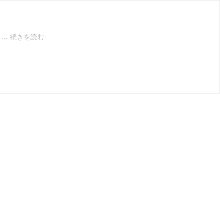
フ
 …
続きを読む
ラ
ン
チ
ャ
イ
ズ
本
部
が
加
盟
店
か
ら
受
け
取