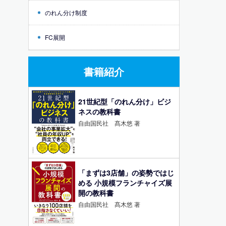
のれん分け制度
FC展開
書籍紹介
21世紀型「のれん分け」ビジ
ネスの教科書
自由国民社 髙木悠 著
「まずは3店舗」の姿勢ではじ
める 小規模フランチャイズ展
開の教科書
自由国民社 髙木悠 著