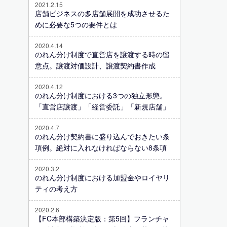
2021.2.15
店舗ビジネスの多店舗展開を成功させるた
めに必要な5つの要件とは
2020.4.14
のれん分け制度で直営店を譲渡する時の留
意点。譲渡対価設計、譲渡契約書作成
2020.4.12
のれん分け制度における3つの独立形態。
「直営店譲渡」「経営委託」「新規店舗」
2020.4.7
のれん分け契約書に盛り込んでおきたい条
項例。絶対に入れなければならない8条項
2020.3.2
のれん分け制度における加盟金やロイヤリ
ティの考え方
2020.2.6
【FC本部構築決定版：第5回】フランチャ