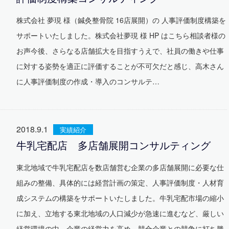
株式会社 夢現 様（鍼灸整骨院 16店展開）の 人事評価制度構築を
サポートいたしました。株式会社夢現 様 HP はこちら相談者様の
お声今後、さらなる店舗拡大を目指すうえで、社員の働きや仕事
に対する姿勢を適正に評価することが不可欠だと感じ、高木さん
に人事評価制度の作成・導入のコンサルテ…
2018.9.1
実績紹介
牛乳宅配店 多店舗展開コンサルティング
東北地域で牛乳宅配店を数店舗営む企業の多店舗展開に必要な仕
組みの整備、具体的には経営計画の策定、人事評価制度・人材育
成システムの構築をサポートいたしました。牛乳宅配市場の縮小
に加え、立地する東北地域の人口減少が急速に進むなど、厳しい
経営環境の中、企業の経営力を高め、競合企業との競争に打ち勝