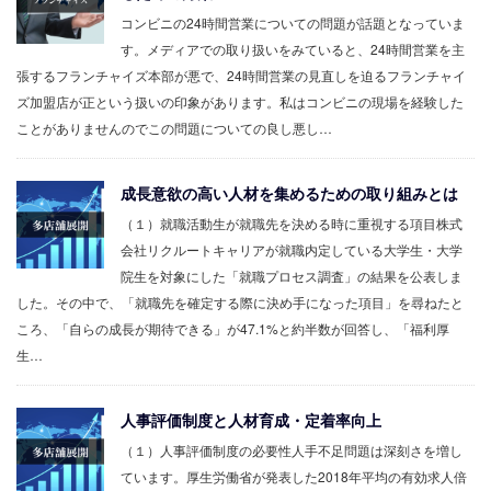
コンビニの24時間営業についての問題が話題となっていま
す。メディアでの取り扱いをみていると、24時間営業を主
張するフランチャイズ本部が悪で、24時間営業の見直しを迫るフランチャイ
ズ加盟店が正という扱いの印象があります。私はコンビニの現場を経験した
ことがありませんのでこの問題についての良し悪し…
成長意欲の高い人材を集めるための取り組みとは
（１）就職活動生が就職先を決める時に重視する項目株式
会社リクルートキャリアが就職内定している大学生・大学
院生を対象にした「就職プロセス調査」の結果を公表しま
した。その中で、「就職先を確定する際に決め手になった項目」を尋ねたと
ころ、「自らの成長が期待できる」が47.1%と約半数が回答し、「福利厚
生…
人事評価制度と人材育成・定着率向上
（１）人事評価制度の必要性人手不足問題は深刻さを増し
ています。厚生労働省が発表した2018年平均の有効求人倍