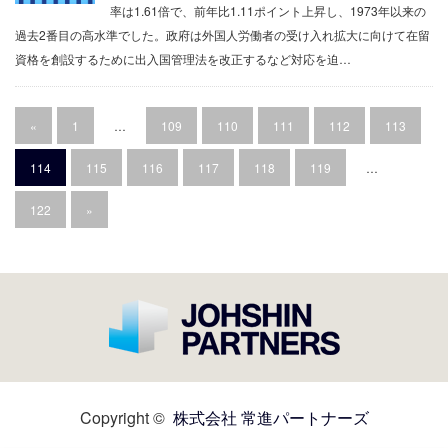
率は1.61倍で、前年比1.11ポイント上昇し、1973年以来の
過去2番目の高水準でした。政府は外国人労働者の受け入れ拡大に向けて在留
資格を創設するために出入国管理法を改正するなど対応を迫…
«
1
…
109
110
111
112
113
114
115
116
117
118
119
…
122
»
Copyright ©
株式会社 常進パートナーズ