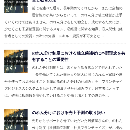
前にも述べた通り、長年勤めてくれたから、または店舗の
運営能力が高いからといって、のれん分け後に経営が上手
くいくわけではありません。のれん分けをして独立し、成功するためには、
少なくとも①店舗運営に関するスキル、②経営に関する知識、③人間性（経
営者としての資質）の3つの知識・スキル・資質が不可欠とな…
のれん分け制度における独立候補者に本部理念を共
有することの重要性
のれん分け制度とは、古くから飲食店などで行われていた
「長年働いてくれた奉公人や家人に同じのれん＝家紋や屋
号を使ってお店を出すことを認めるのれん分けの仕組み」を、フランチャイ
ズビジネスのシステムを活用して発展させた仕組みです。経営者にとって
は、確実に店舗数を増やしていけることや働く場としての魅力を…
のれん分けにおける売上予測の取り扱い
先月からサポートさせていただいた居酒屋さんの、のれん
分け制度（社員独立制度・社員フランチャイズ）が、概ね