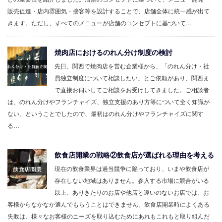
販売促進・店内雰囲気・接客等を設計することで、店舗全体に統一感が出て
きます。ただし、すべてのメニューが店舗のコンセプトに基づいて…
焼肉店におけるのれん分け制度の検討
先日、関西で焼肉店を営む企業様から、「のれん分け・社
員独立制度について相談したい」とご依頼があり、関西ま
で直接お伺いしてご相談をお受けしてきました。ご相談者
は、のれん分けやフランチャイズ、独立支援のあり方等について全く知識が
ない、ということでしたので、最初はのれん分けやフランチャイズに関す
る…
飲食店開業の戦略②飲食店が選ばれる理由を考える
現在の飲食業界は過当競争に陥っており、いまや飲食店が
存在しない地域はありません。参入する市場に競合がいる
以上、ありきたりのお店や他店と違いのないお店では、お
客様からなかなか選んでもらうことはできません。飲食店開業時によくある
失敗は、様々なお客様のニーズを取り込むためにあれもこれもと取り組んだ