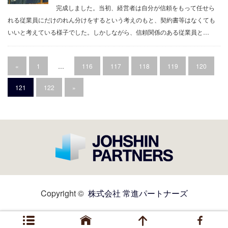
完成しました。当初、経営者は自分が信頼をもって任せら
れる従業員にだけのれん分けをするという考えのもと、契約書等はなくても
いいと考えている様子でした。しかしながら、信頼関係のある従業員と…
«
1
…
116
117
118
119
120
121
122
»
Copyright ©
株式会社 常進パートナーズ