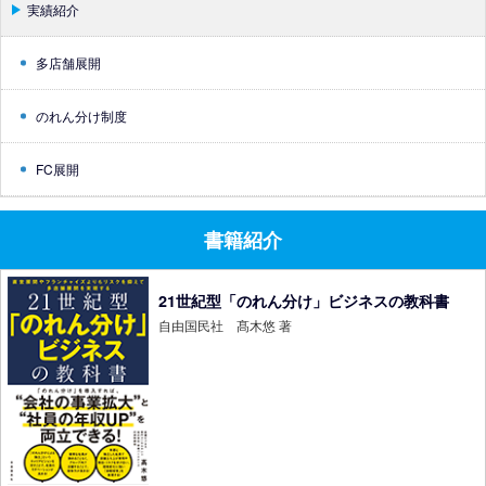
実績紹介
多店舗展開
のれん分け制度
FC展開
書籍紹介
21世紀型「のれん分け」ビジネスの教科書
自由国民社 髙木悠 著