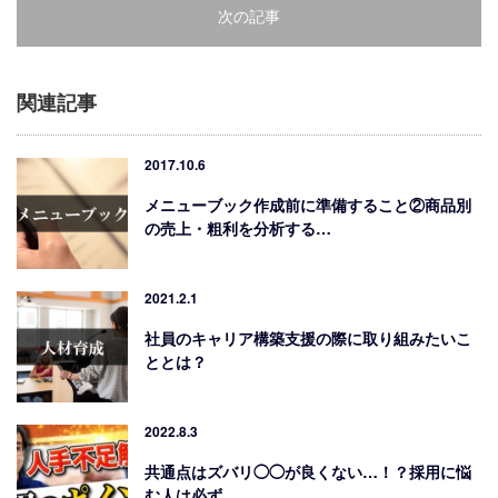
次の記事
関連記事
2017.10.6
メニューブック作成前に準備すること②商品別
の売上・粗利を分析する…
2021.2.1
社員のキャリア構築支援の際に取り組みたいこ
ととは？
2022.8.3
共通点はズバリ◯◯が良くない…！？採用に悩
む人は必ず…