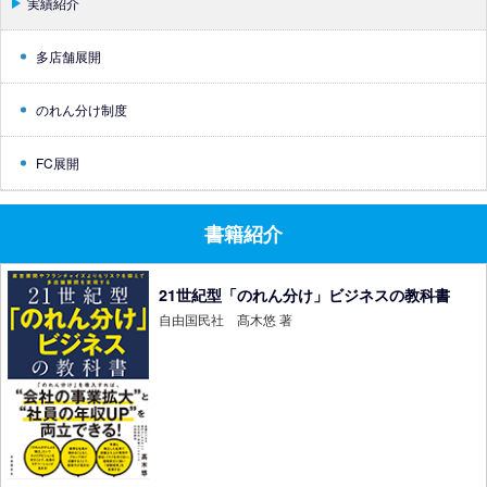
実績紹介
多店舗展開
のれん分け制度
FC展開
書籍紹介
21世紀型「のれん分け」ビジネスの教科書
自由国民社 髙木悠 著