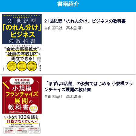
書籍紹介
21世紀型「のれん分け」ビジネスの教科書
自由国民社 髙木悠 著
「まずは3店舗」の姿勢ではじめる 小規模フラ
ンチャイズ展開の教科書
自由国民社 髙木悠 著