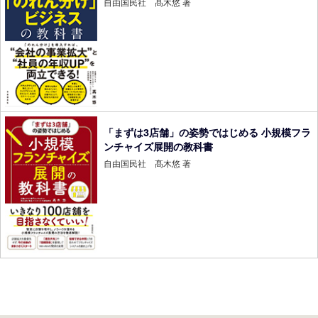
自由国民社 髙木悠 著
「まずは3店舗」の姿勢ではじめる 小規模フラ
ンチャイズ展開の教科書
自由国民社 髙木悠 著