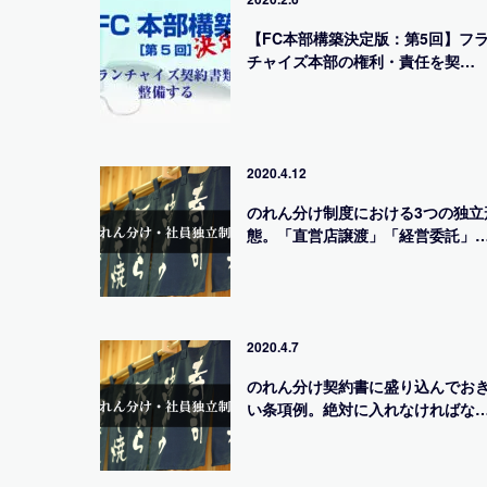
【FC本部構築決定版：第5回】フ
チャイズ本部の権利・責任を契…
2020.4.12
のれん分け制度における3つの独立
態。「直営店譲渡」「経営委託」
2020.4.7
のれん分け契約書に盛り込んでお
い条項例。絶対に入れなければな