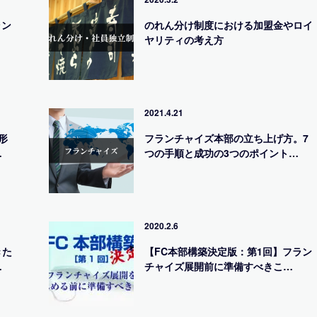
ラン
のれん分け制度における加盟金やロイ
ヤリティの考え方
2021.4.21
形
フランチャイズ本部の立ち上げ方。7
…
つの手順と成功の3つのポイント…
2020.2.6
きた
【FC本部構築決定版：第1回】フラン
…
チャイズ展開前に準備すべきこ…