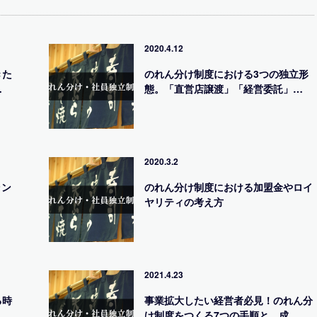
2020.4.12
きた
のれん分け制度における3つの独立形
…
態。「直営店譲渡」「経営委託」…
2020.3.2
ラン
のれん分け制度における加盟金やロイ
ヤリティの考え方
2021.4.23
る時
事業拡大したい経営者必見！のれん分
…
け制度をつくる7つの手順と、成…