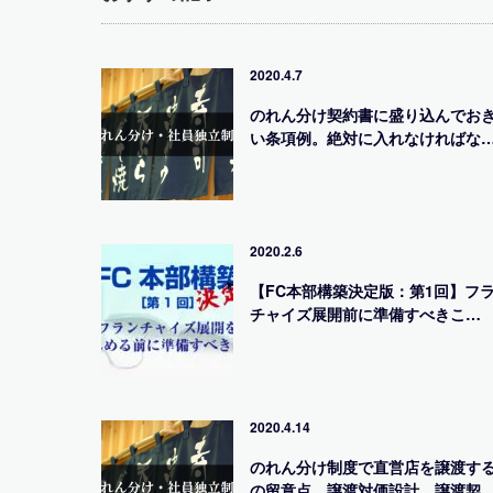
2020.4.7
のれん分け契約書に盛り込んでお
い条項例。絶対に入れなければな
2020.2.6
【FC本部構築決定版：第1回】フ
チャイズ展開前に準備すべきこ…
2020.4.14
のれん分け制度で直営店を譲渡す
の留意点。譲渡対価設計、譲渡契