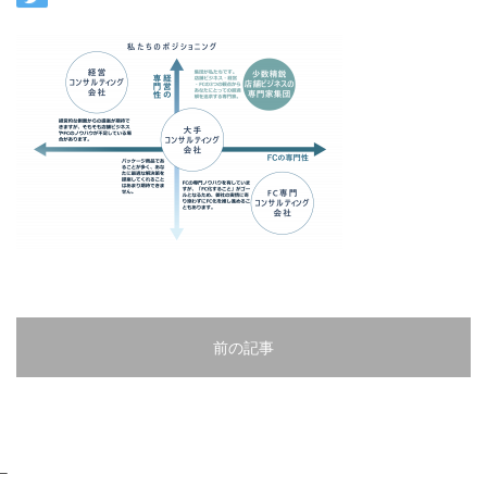
前の記事
–