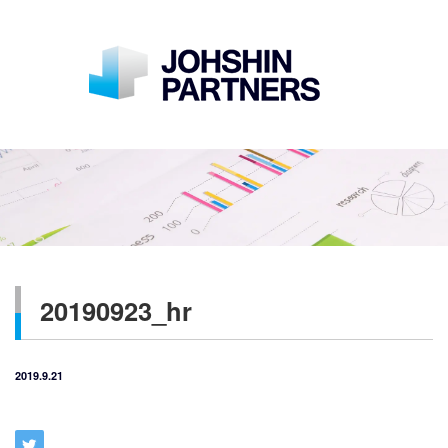
20190923_hr
2019.9.21