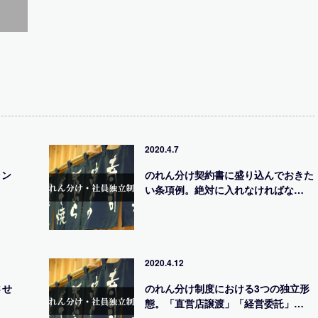
2020.4.7
ラン
のれん分け契約書に盛り込んでおきた
い条項例。絶対に入れなければな…
2020.4.12
させ
のれん分け制度における3つの独立形
態。「直営店譲渡」「経営委託」…