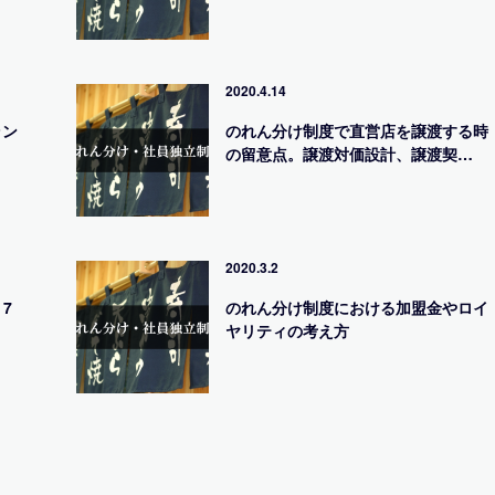
2020.4.14
ラン
のれん分け制度で直営店を譲渡する時
の留意点。譲渡対価設計、譲渡契…
2020.3.2
7
のれん分け制度における加盟金やロイ
ヤリティの考え方