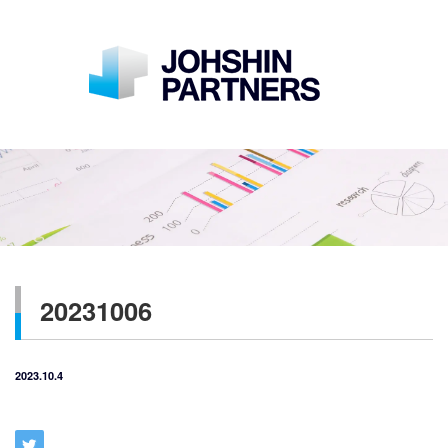
20231006
2023.10.4