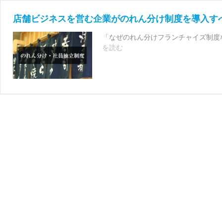
店舗ビジネスを営む企業がのれん分け制度を導入す
「なぜのれん分けフランチャイズ制度
店
を読む
舗
ビ
ジ
ネ
ス
を
営
む
企
業
が
の
れ
ん
分
け