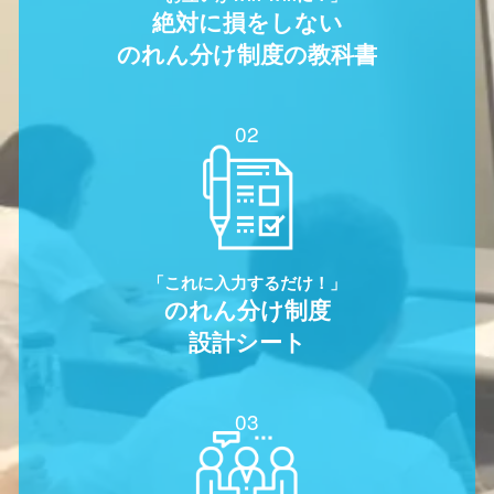
絶対に損をしない
のれん分け制度の教科書
02
「これに入力するだけ！」
のれん分け制度
設計シート
03